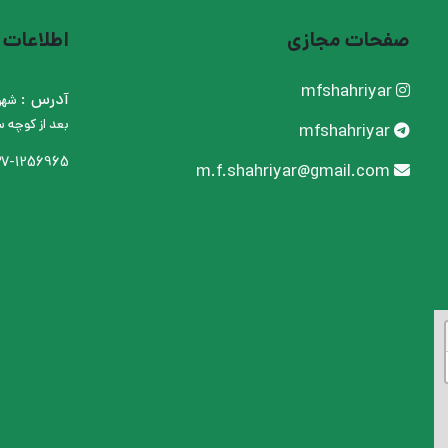
صفحات مجازی
اطلاعات
mfshahriyar
آدرس :
شهری
بعد از کوچه س
mfshahriyar
7-1256965
m.f.shahriyar@gmail.com