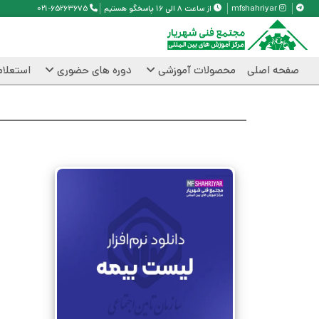
mfshahriyar
از ساعت 8 الی 16 پاسخگو هستیم
021-65263675
صفحه اصلی
محصولات آموزشی
دوره های حضوری
استعلام