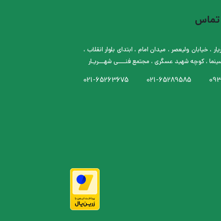
 تماس
ار ، خیابان ولیعصر ، میدان امام ، ابتدای بلوار انقلاب ،
ینما ، کوچه شهید عسگری ، مجتمع فنــــی شهـــریـار
021-65263675
021-65289585
093