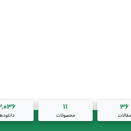
3,036
11
36
قالات
محصولات
دانلودها