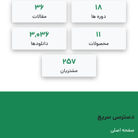
36
18
دوره ها
مقالات
3,036
11
محصولات
دانلودها
257
مشتریان
دسترسی سریع
صفحه اصلی