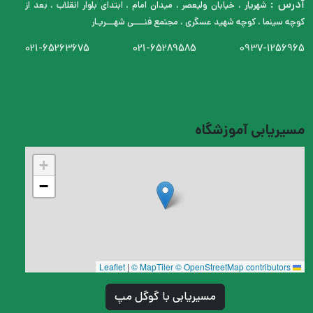
آدرس :
شهریار ، خیابان ولیعصر ، میدان امام ، ابتدای بلوار انقلاب ، بعد از
کوچه سینما ، کوچه شهید عسگری ، مجتمع فنــــی شهـــریـار
021-65263675
021-65289585
0937-1256965
مسیریابی آموزشگاه
+
−
|
© MapTiler
© OpenStreetMap contributors
Leaflet
مسیریابی با گوگل مپ