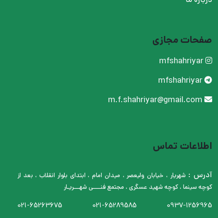
صفحات مجازی
mfshahriyar
mfshahriyar
m.f.shahriyar@gmail.com
اطلاعات تماس
آدرس :
شهریار ، خیابان ولیعصر ، میدان امام ، ابتدای بلوار انقلاب ، بعد از
کوچه سینما ، کوچه شهید عسگری ، مجتمع فنــــی شهـــریـار
021-65263675
021-65289585
0937-1256965