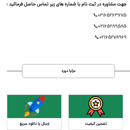
جهت مشاوره در ثبت نام با شماره های زیر تماس حاصل فرمائید
:
02165263675📞
02165289585📞
02165278969📞
مزایا دوره
تضمین کیفیت
ارسال یا دانلود سریع