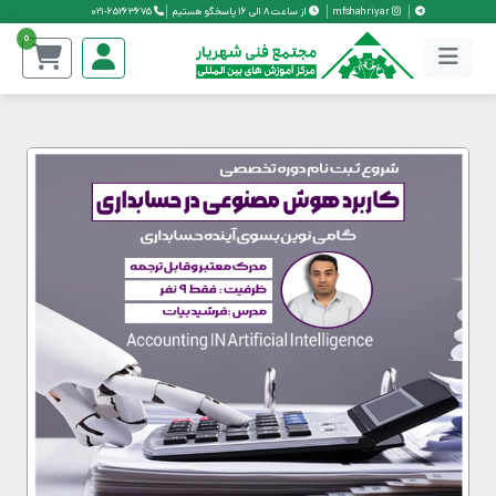
mfshahriyar
از ساعت 8 الی 16 پاسخگو هستیم
021-65263675
0